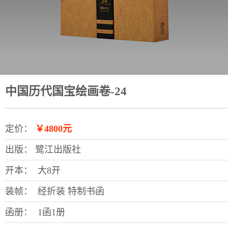
中国历代国宝绘画卷-24
定价：
￥4800元
出版：
鹭江出版社
开本：
大8开
装帧：
经折装 特制书函
函册：
1函1册