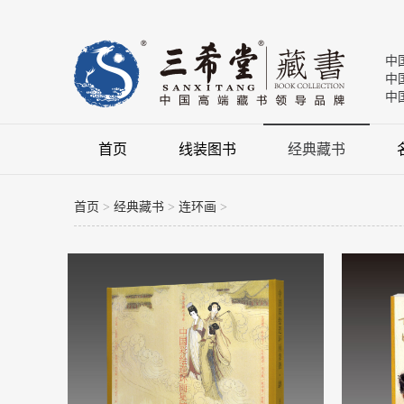
中
中
中
首页
线装图书
经典藏书
首页
>
经典藏书
>
连环画
>