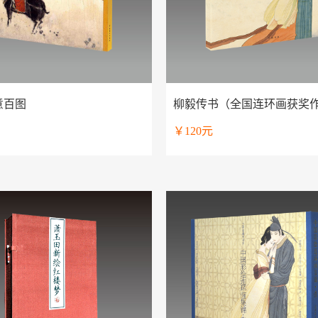
意百图
柳毅传书（全国连环画获奖
￥120元