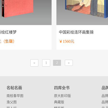
新绘红楼梦
中国彩绘连环画集锦
0元（售罄）
￥1560元
«
1
2
»
名帖名画
四库全书
品
南枝春早图
原大影印版
品
渔父图
典藏版
品