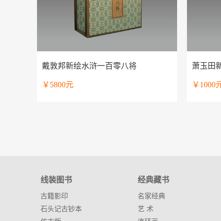
戴敦邦新绘水浒一百零八将
萧玉田
￥5800元
￥100
线装图书
经典藏书
古籍影印
名家经典
石头记古钞本
艺 术