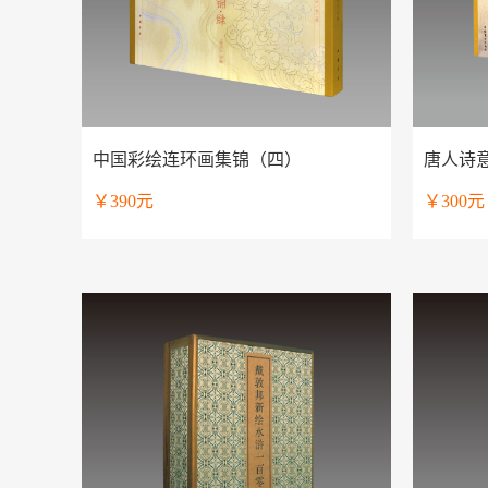
中国彩绘连环画集锦（四）
唐人诗
￥390元
￥300元